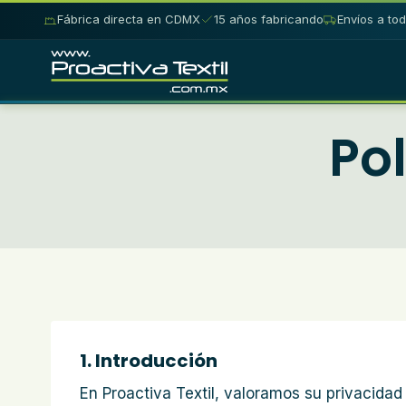
Fábrica directa en CDMX
15 años fabricando
Envíos a to
Skip
to
content
Pol
1. Introducción
En Proactiva Textil, valoramos su privacida