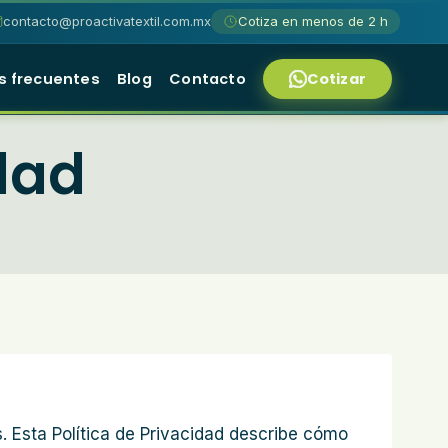
contacto@proactivatextil.com.mx
Cotiza en menos de 2 h
Cotizar
s frecuentes
Blog
Contacto
idad
 Esta Política de Privacidad describe cómo