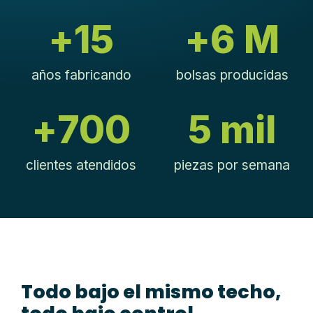
+
15
+
6
 M
años fabricando
bolsas producidas
+
700
5
 mil
clientes atendidos
piezas por semana
Todo bajo el mismo techo,