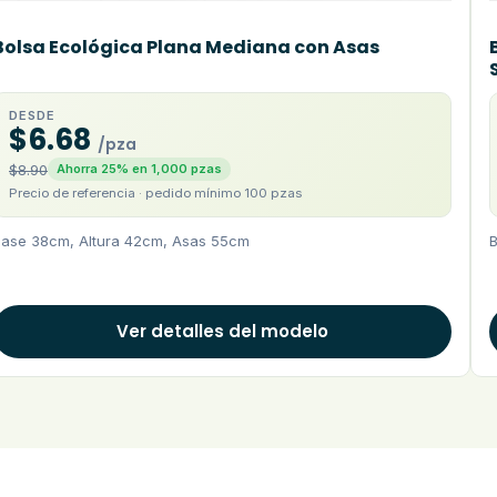
Bolsa Ecológica Plana Mediana con Asas
DESDE
$6.68
/pza
$8.90
Ahorra 25% en 1,000 pzas
Precio de referencia · pedido mínimo 100 pzas
Base 38cm, Altura 42cm, Asas 55cm
B
Ver detalles del modelo