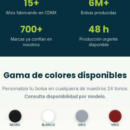
15+
6M+
Años fabricando en CDMX
Bolsas producidas
700+
48 h
Marcas ya confían en
Producción urgente
nosotros
disponible
Gama de colores disponibles
Personaliza tu bolsa en cualquiera de nuestros 24 tonos.
Consulta disponibilidad por modelo.
NEGRO
BLANCO
GRIS
VINO