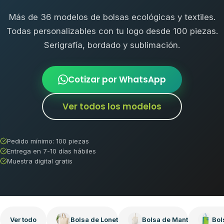
Más de 36 modelos de bolsas ecológicas y textiles.
Todas personalizables con tu logo desde 100 piezas.
Serigrafía, bordado y sublimación.
Cotizar por WhatsApp
Ver todos los modelos
Pedido mínimo: 100 piezas
Entrega en 7-10 días hábiles
Muestra digital gratis
Ver todo
Bolsa de Loneta
Bolsa de Manta
Bol