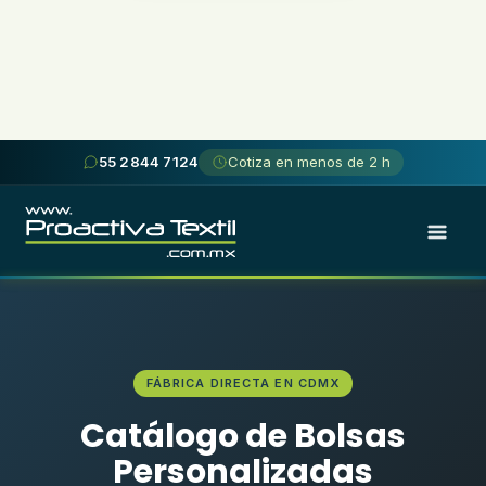
Skip
55 2844 7124
Cotiza en menos de 2 h
to
content
FÁBRICA DIRECTA EN CDMX
Catálogo de Bolsas
Personalizadas